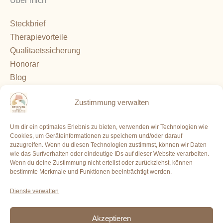
Steckbrief
Therapievorteile
Qualitaetssicherung
Honorar
Blog
Kontakt
Zustimmung verwalten
+49 221 / 98862651
Um dir ein optimales Erlebnis zu bieten, verwenden wir Technologien wie
Cookies, um Geräteinformationen zu speichern und/oder darauf
info@praxis-deinweg.de
zuzugreifen. Wenn du diesen Technologien zustimmst, können wir Daten
wie das Surfverhalten oder eindeutige IDs auf dieser Website verarbeiten.
PRAXIS DEIN WEG
Wenn du deine Zustimmung nicht erteilst oder zurückziehst, können
bestimmte Merkmale und Funktionen beeinträchtigt werden.
An der Mollburg 17
Dienste verwalten
51107 Köln-Rath/Heumar
Akzeptieren