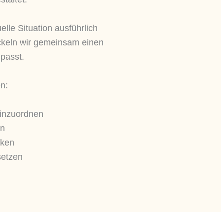
lle Situation ausführlich
ckeln wir gemeinsam einen
 passt.
n:
einzuordnen
ln
rken
setzen